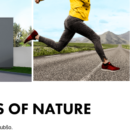
S OF NATURE
jubšo.