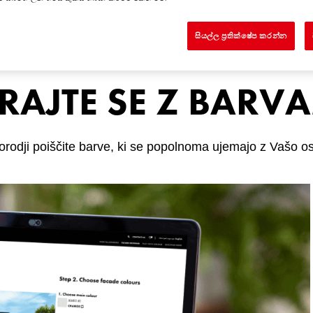
සියල්ල ප්‍රතික්ෂේප කරන්න
RAJTE SE Z BARV
orodji poiščite barve, ki se popolnoma ujemajo z Vašo o