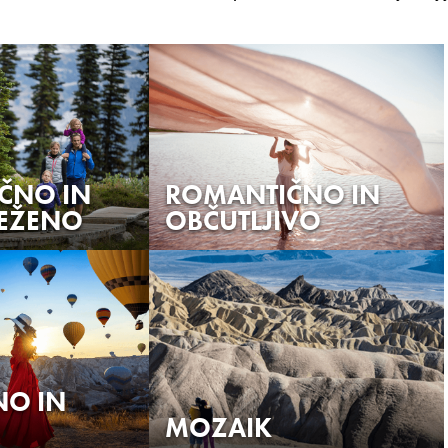
ČNO IN
ROMANTIČNO IN
EŽENO
OBČUTLJIVO
PRIKAŽI VSE BARVE
NO IN
MOZAIK