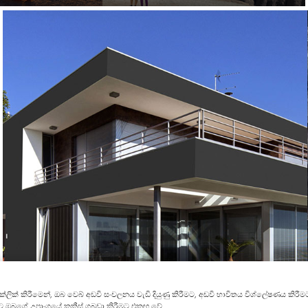
න" ක්ලික් කිරීමෙන්, ඔබ වෙබ් අඩවි සංචලනය වැඩි දියුණු කිරීමට, අඩවි භාවිතය විශ්ලේෂණය 
මට ඔබගේ උපාංගයේ කුකීස් ගබඩා කිරීමට එකඟ වේ.