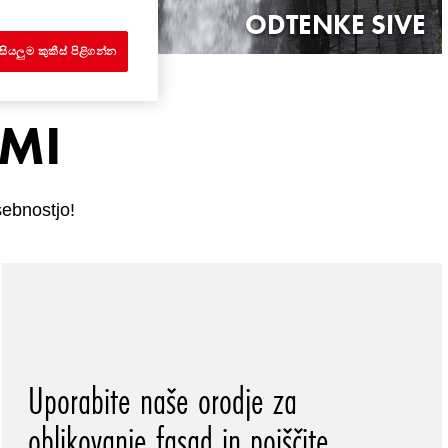
ODTENKE SIVE
සියලුම කුකීස් පිළිගන්න
AMI
sebnostjo!
Uporabite naše orodje za
oblikovanje fasad in poiščite