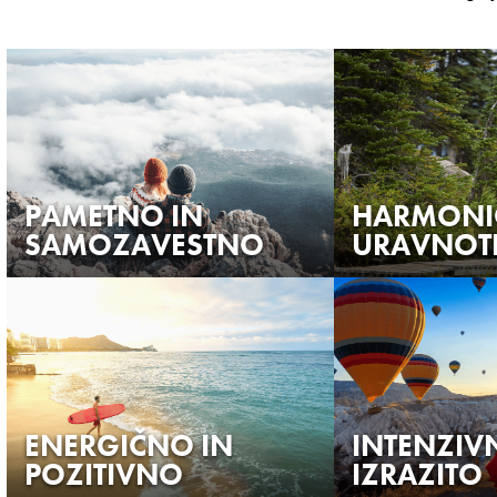
PAMETNO IN
HARMONI
SAMOZAVESTNO
URAVNOT
ENERGIČNO IN
INTENZIV
POZITIVNO
IZRAZITO