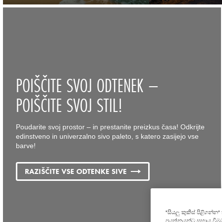
POIŠČITE SVOJ ODTENEK –
POIŠČITE SVOJ STIL!
Poudarite svoj prostor – in prestanite preizkus časa! Odkrijte
edinstveno in univerzalno sivo paleto, s katero zasijejo vse
barve!
RAZIŠČITE VSE ODTENKE SIVE
"සියලු කුකීස් පිළිගන්
ප්‍රයත්නයන්ට සහාය වී