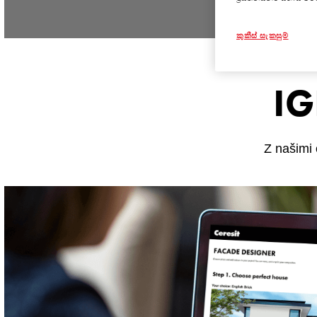
කුකීස් සැකසුම්
IG
Z našimi 