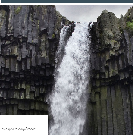
කිරීමට සහ අපගේ අලෙවිකරණ