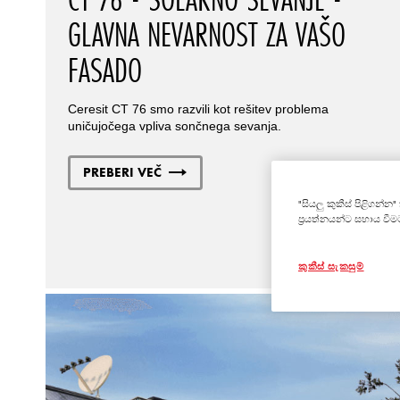
GLAVNA NEVARNOST ZA VAŠO
FASADO
Ceresit CT 76 smo razvili kot rešitev problema
uničujočega vpliva sončnega sevanja.
PREBERI VEČ
"සියලු කුකීස් පිළිගන්
ප්‍රයත්නයන්ට සහාය වී
කුකීස් සැකසුම්