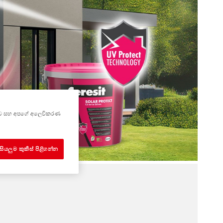
කිරීමට සහ අපගේ අලෙවිකරණ
සියලුම කුකීස් පිළිගන්න