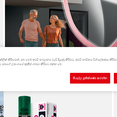
න" ක්ලික් කිරීමෙන්, ඔබ වෙබ් අඩවි සංචලනය වැඩි දියුණු කිරීමට, අඩවි භාවිතය විශ්ලේෂණය 
මට ඔබගේ උපාංගයේ කුකීස් ගබඩා කිරීමට එකඟ වේ.
සියල්ල ප්‍රතික්ෂේප කරන්න