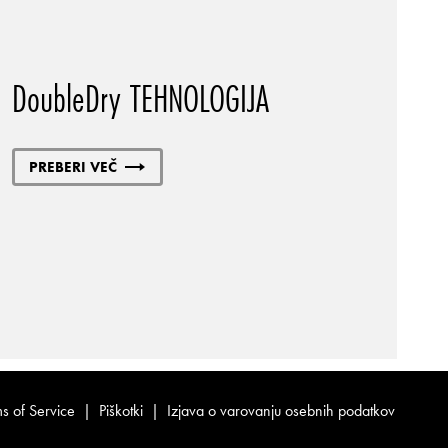
DoubleDry TEHNOLOGIJA
PREBERI VEČ
s of Service
|
Piškotki
|
Izjava o varovanju osebnih podatkov