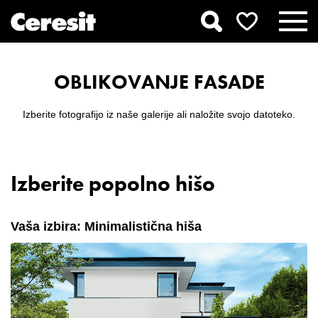
OBLIKOVANJE FASADE
Izberite fotografijo iz naše galerije ali naložite svojo datoteko.
Izberite popolno hišo
Vaša izbira: Minimalistična hiša