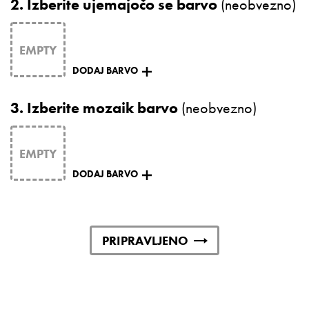
2.
Izberite ujemajočo se barvo
(neobvezno)
DODAJ BARVO
3.
Izberite mozaik barvo
(neobvezno)
DODAJ BARVO
PRIPRAVLJENO