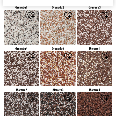
Granada1
Granada2
Granada3
Granada4
Granada6
Morocco1
Morocco2
Morocco3
Morocco4