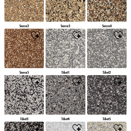
Sierra2
Sierra3
Sierra4
Sierra5
Tibet1
Tibet2
Tibet3
Tibet4
Tibet5