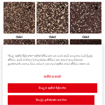
Chile1
Chile2
Chile3
"සියලු කුකීස් පිළිගන්න" ක්ලික් කිරීමෙන්, ඔබ වෙබ් අඩවි සංචලනය වැඩි දියුණු
කිරීමට, අඩවි භාවිතය විශ්ලේෂණය කිරීමට සහ අපගේ අලෙවිකරණ
ප්‍රයත්නයන්ට සහාය වීමට ඔබගේ උපාංගයේ කුකීස් ගබඩා කිරීමට එකඟ වේ.
Chile4
Chile5
Chile6
කුකීස් සැකසුම්
සියලුම කුකීස් පිළිගන්න
සියල්ල ප්‍රතික්ෂේප කරන්න