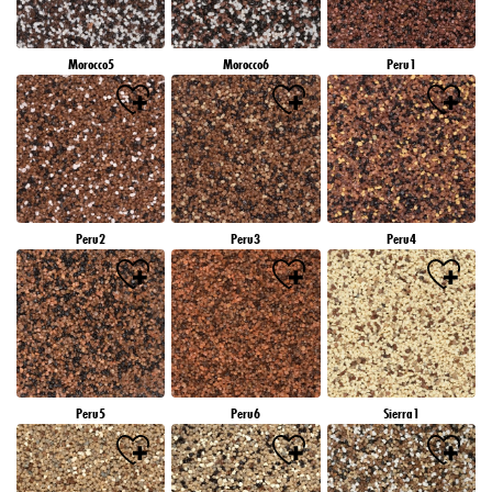
Morocco5
Morocco6
Peru1
Peru2
Peru3
Peru4
Peru5
Peru6
Sierra1