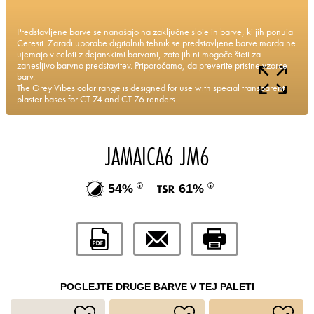
Predstavljene barve se nanašajo na zaključne sloje in barve, ki jih ponuja
Ceresit. Zaradi uporabe digitalnih tehnik se predstavljene barve morda ne
ujemajo v celoti z dejanskimi barvami, zato jih ni mogoče šteti za
zanesljivo barvno predstavitev. Priporočamo, da preverite pristne vzorce
barv.
The Grey Vibes color range is designed for use with special transparent
plaster bases for CT 74 and CT 76 renders.
JAMAICA6 JM6
54%
61%
POGLEJTE DRUGE BARVE V TEJ PALETI