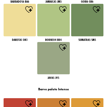
BARBADOS6 BA6
JAMAICA5 JM5
GOBI6 GB6
DAKOTA1 DK1
BORNEO4 BR4
SUMATRA5 SM5
JAVA5 JV5
Barve palete Intense