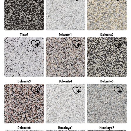
Tibet6
Dolomite1
Dolomite2
Dolomite3
Dolomite4
Dolomite5
Dolomite6
Himalaya1
Himalaya2