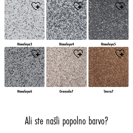
Himalaya3
Himalaya4
Himalaya5
Himalaya6
Granada7
Sierra7
Ali ste našli popolno barvo?