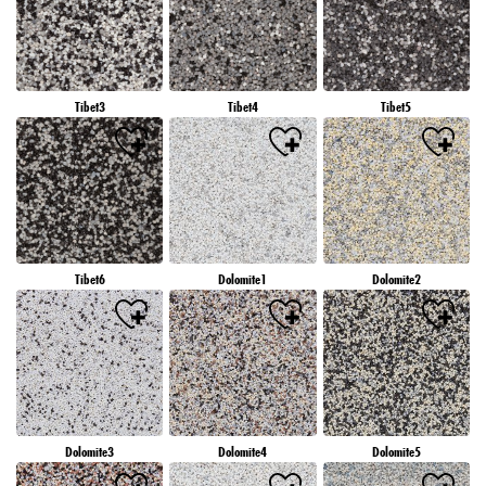
Tibet3
Tibet4
Tibet5
Tibet6
Dolomite1
Dolomite2
Dolomite3
Dolomite4
Dolomite5