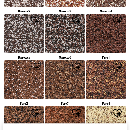
Morocco2
Morocco3
Morocco4
Morocco5
Morocco6
Peru1
Peru2
Peru3
Peru4