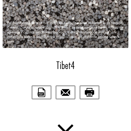
Predstavljene barve se nanašajo na zaključne sloje in barve, ki jih ponuja
Ceresit. Zaradi uporabe digitalnih tehnik se predstavljene barve morda ne
ujemajo v celoti z dejanskimi barvami, zato jih ni mogoče šteti za
zanesljivo barvno predstavitev. Priporočamo, da preverite pristne vzorce
barv.
Tibet4