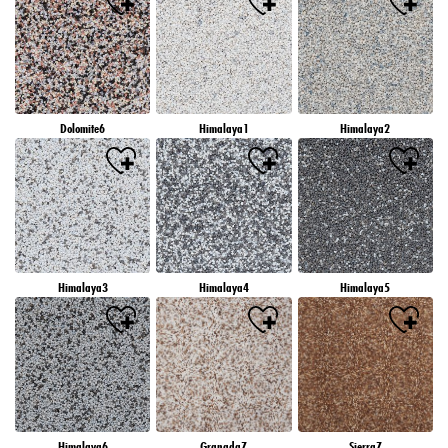
Dolomite6
Himalaya1
Himalaya2
Himalaya3
Himalaya4
Himalaya5
Himalaya6
Granada7
Sierra7