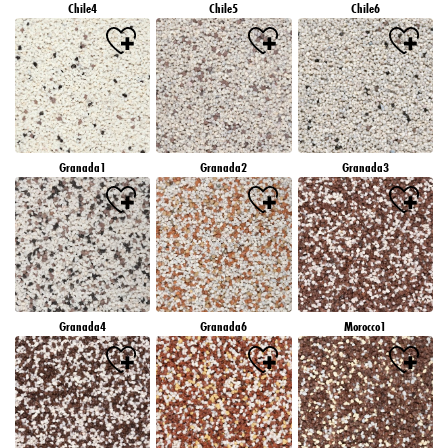
Chile4
Chile5
Chile6
Granada1
Granada2
Granada3
Granada4
Granada6
Morocco1