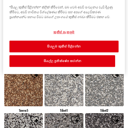
"සියලු කුකීස් පිළිගන්න" ක්ලික් කිරීමෙන්, ඔබ වෙබ් අඩවි සංචලනය වැඩි දියුණු
කිරීමට, අඩවි භාවිතය විශ්ලේෂණය කිරීමට සහ අපගේ අලෙවිකරණ
ප්‍රයත්නයන්ට සහාය වීමට ඔබගේ උපාංගයේ කුකීස් ගබඩා කිරීමට එකඟ වේ.
Peru5
Peru6
Sierra1
කුකීස් සැකසුම්
සියලුම කුකීස් පිළිගන්න
සියල්ල ප්‍රතික්ෂේප කරන්න
Sierra2
Sierra3
Sierra4
Sierra5
Tibet1
Tibet2