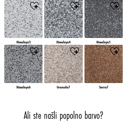
Himalaya3
Himalaya4
Himalaya5
Himalaya6
Granada7
Sierra7
Ali ste našli popolno barvo?