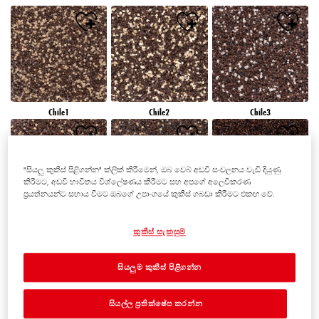
Chile1
Chile2
Chile3
"සියලු කුකීස් පිළිගන්න" ක්ලික් කිරීමෙන්, ඔබ වෙබ් අඩවි සංචලනය වැඩි දියුණු
කිරීමට, අඩවි භාවිතය විශ්ලේෂණය කිරීමට සහ අපගේ අලෙවිකරණ
ප්‍රයත්නයන්ට සහාය වීමට ඔබගේ උපාංගයේ කුකීස් ගබඩා කිරීමට එකඟ වේ.
Chile4
Chile5
Chile6
කුකීස් සැකසුම්
සියලුම කුකීස් පිළිගන්න
සියල්ල ප්‍රතික්ෂේප කරන්න