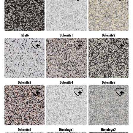
Tibet6
Dolomite1
Dolomite2
Dolomite3
Dolomite4
Dolomite5
Dolomite6
Himalaya1
Himalaya2