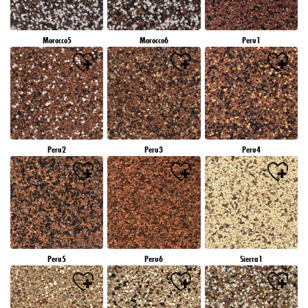
Morocco5
Morocco6
Peru1
Peru2
Peru3
Peru4
Peru5
Peru6
Sierra1