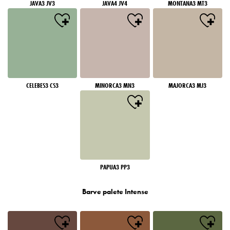
JAVA3 JV3
JAVA4 JV4
MONTANA3 MT3
CELEBES3 CS3
MINORCA3 MN3
MAJORCA3 MJ3
PAPUA3 PP3
Barve palete Intense