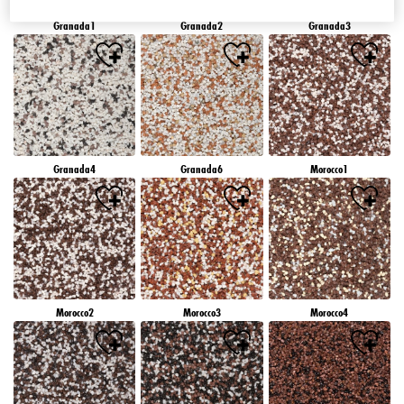
Granada1
Granada2
Granada3
Granada4
Granada6
Morocco1
Morocco2
Morocco3
Morocco4