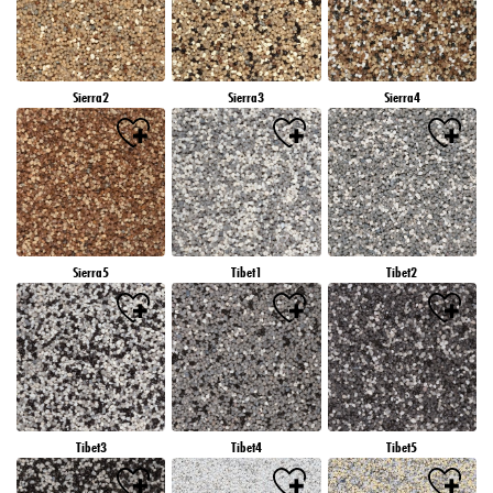
Sierra2
Sierra3
Sierra4
Sierra5
Tibet1
Tibet2
Tibet3
Tibet4
Tibet5