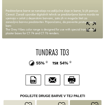
Predstavljene barve se nanašajo na zaključne sloje in barve, ki jih ponuja
Ceresit. Zaradi uporabe digitalnih tehnik se predstavljene barve morda ne
ujemajo v celoti z dejanskimi barvami, zato jih ni mogoče šteti za
zanesljivo barvno predstavitev. Priporočamo, da preverite pristne vzorce
barv.
The Grey Vibes color range is designed for use with special transparent
plaster bases for CT 74 and CT 76 renders.
TUNDRA3 TD3
55%
54%
POGLEJTE DRUGE BARVE V TEJ PALETI