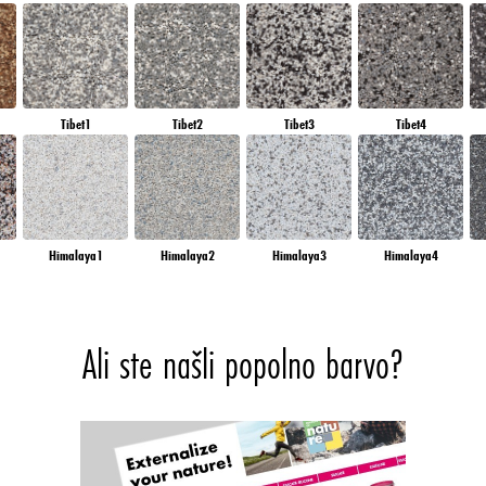
Tibet1
Tibet2
Tibet3
Tibet4
Himalaya1
Himalaya2
Himalaya3
Himalaya4
Ali ste našli popolno barvo?