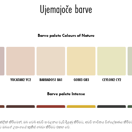
Ujemajoče barve
Barve palete Colours of Nature
YUCATAN2 YC2
BARBADOS1 BA1
GOBI3 GB3
CEYLON2 CY2
Barve palete Intense
න" ක්ලික් කිරීමෙන්, ඔබ වෙබ් අඩවි සංචලනය වැඩි දියුණු කිරීමට, අඩවි භාවිතය විශ්ලේෂණය 
මට ඔබගේ උපාංගයේ කුකීස් ගබඩා කිරීමට එකඟ වේ.