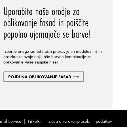
Uporabite naše orodje za
oblikovanje fasad in poiščite
popolno ujemajoče se barve!
Izberite enega izmed naših pripravljenih modelov hiš in
preizkusite svoje najljubše barvne kombinacije za
oblikovanje Vaše sanjske hiše!
POJDI NA OBLIKOVANJE FASAD
s of Service
|
Piškotki
|
Izjava o varovanju osebnih podatkov