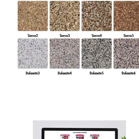
Sierra2
Sierra3
Sierra4
Sierra5
Dolomite3
Dolomite4
Dolomite5
Dolomite6