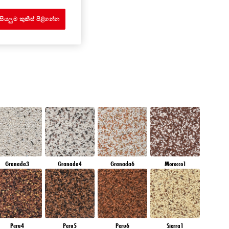
EMERALD FIELD
සියලුම කුකීස් පිළිගන්න
Granada3
Granada4
Granada6
Morocco1
Peru4
Peru5
Peru6
Sierra1