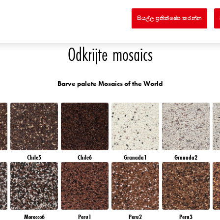
ND
QUARTZ EARTH
RUBY ROSE
AMBER JEWEL
DIAMOND EVENING
සියල්ල ප්‍රතික්ෂේප කරන්න
Odkrijte mosaics
Barve palete Mosaics of the World
Chile5
Chile6
Granada1
Granada2
Morocco6
Peru1
Peru2
Peru3