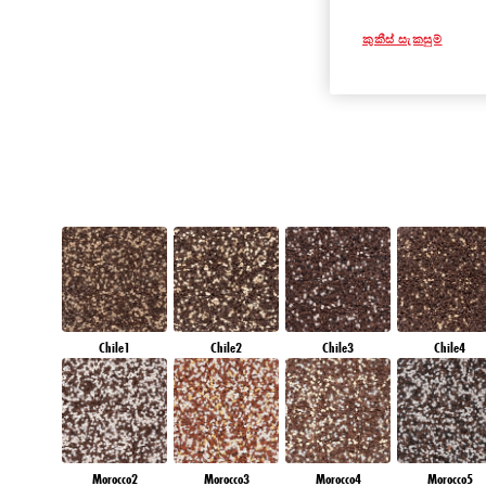
QUARTZ GROU
කුකීස් සැකසුම්
Chile1
Chile2
Chile3
Chile4
Morocco2
Morocco3
Morocco4
Morocco5