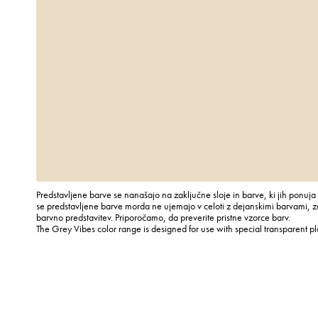
Predstavljene barve se nanašajo na zaključne sloje in barve, ki jih ponuja
se predstavljene barve morda ne ujemajo v celoti z dejanskimi barvami, za
barvno predstavitev. Priporočamo, da preverite pristne vzorce barv.
The Grey Vibes color range is designed for use with special transparent p