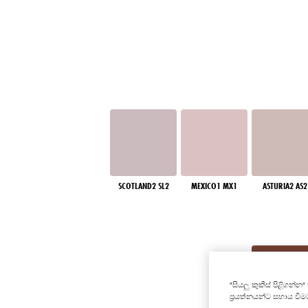
SCOTLAND2 SL2
MEXICO1 MX1
ASTURIA2 AS2
"සියලු කුකීස් පිළිගන්
ප්‍රයත්නයන්ට සහාය වී