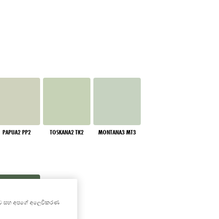
PAPUA2 PP2
TOSKANA2 TK2
MONTANA3 MT3
කිරීමට සහ අපගේ අලෙවිකරණ