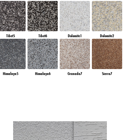
Tibet5
Tibet6
Dolomite1
Dolomite2
Himalaya5
Himalaya6
Granada7
Sierra7