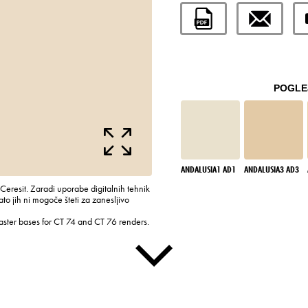
POGLEJ
ANDALUSIA1 AD1
ANDALUSIA3 AD3
 Ceresit. Zaradi uporabe digitalnih tehnik
to jih ni mogoče šteti za zanesljivo
laster bases for CT 74 and CT 76 renders.