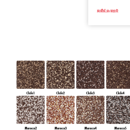
RUBY SUNSET
කුකීස් සැකසුම්
Chile1
Chile2
Chile3
Chile4
Morocco2
Morocco3
Morocco4
Morocco5