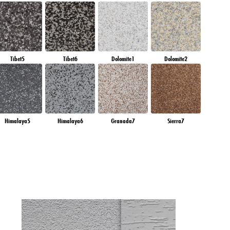
Tibet5
Tibet6
Dolomite1
Dolomite2
Himalaya5
Himalaya6
Granada7
Sierra7