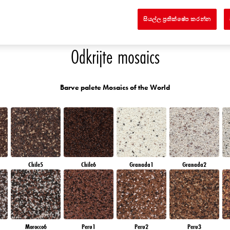
RUBY CRYSTAL
AMBER JEWEL
EMERALD PARK
DIAMOND EVENING
සියල්ල ප්‍රතික්ෂේප කරන්න
Odkrijte mosaics
Barve palete Mosaics of the World
Chile5
Chile6
Granada1
Granada2
Morocco6
Peru1
Peru2
Peru3