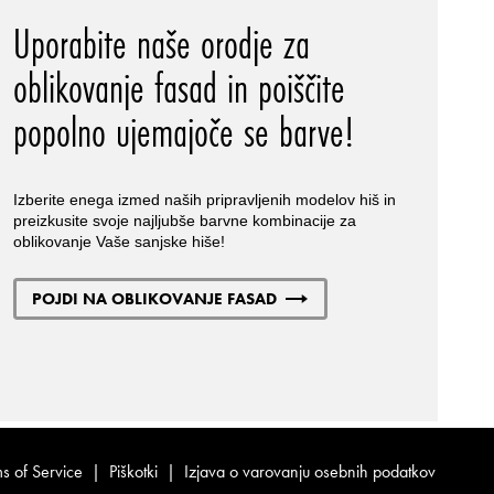
Uporabite naše orodje za
oblikovanje fasad in poiščite
popolno ujemajoče se barve!
Izberite enega izmed naših pripravljenih modelov hiš in
preizkusite svoje najljubše barvne kombinacije za
oblikovanje Vaše sanjske hiše!
POJDI NA OBLIKOVANJE FASAD
s of Service
|
Piškotki
|
Izjava o varovanju osebnih podatkov