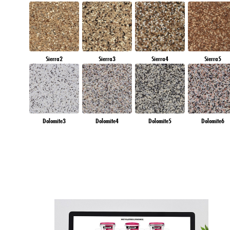
Sierra2
Sierra3
Sierra4
Sierra5
Dolomite3
Dolomite4
Dolomite5
Dolomite6