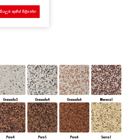
EMERALD FIELD
සියලුම කුකීස් පිළිගන්න
Granada3
Granada4
Granada6
Morocco1
Peru4
Peru5
Peru6
Sierra1