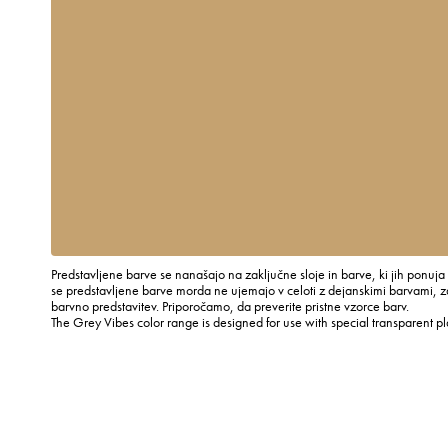
Predstavljene barve se nanašajo na zaključne sloje in barve, ki jih ponuja
se predstavljene barve morda ne ujemajo v celoti z dejanskimi barvami, za
barvno predstavitev. Priporočamo, da preverite pristne vzorce barv.
The Grey Vibes color range is designed for use with special transparent p