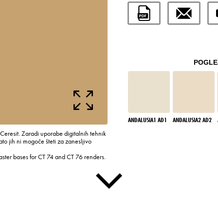
POGLEJ
ANDALUSIA1 AD1
ANDALUSIA2 AD2
 Ceresit. Zaradi uporabe digitalnih tehnik
to jih ni mogoče šteti za zanesljivo
laster bases for CT 74 and CT 76 renders.