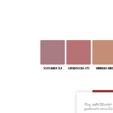
SCOTLAND4 SL4
CAPADOCCIA5 CP5
UMBRIA3 UM
"සියලු කුකීස් පිළිගන්
ප්‍රයත්නයන්ට සහාය වී