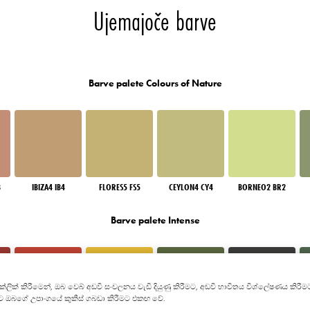
Ujemajoče barve
Barve palete Colours of Nature
3
IBIZA4 IB4
FLORES5 FS5
CEYLON4 CY4
BORNEO2 BR2
Barve palete Intense
න" ක්ලික් කිරීමෙන්, ඔබ වෙබ් අඩවි සංචලනය වැඩි දියුණු කිරීමට, අඩවි භාවිතය විශ්ලේෂණය 
මට ඔබගේ උපාංගයේ කුකීස් ගබඩා කිරීමට එකඟ වේ.