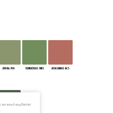
JAVA6 JV6
SUMATRA5 SM5
ATACAMA5 AC5
කිරීමට සහ අපගේ අලෙවිකරණ