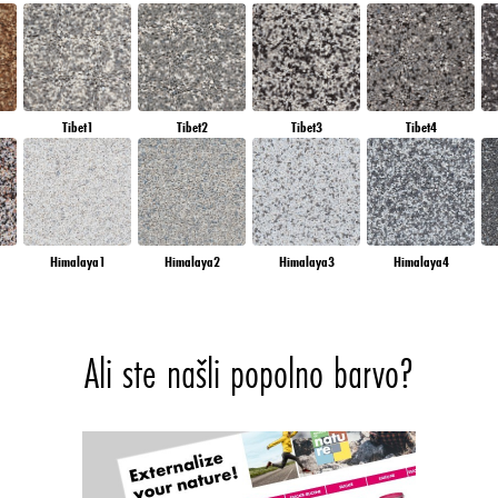
Tibet1
Tibet2
Tibet3
Tibet4
Himalaya1
Himalaya2
Himalaya3
Himalaya4
Ali ste našli popolno barvo?