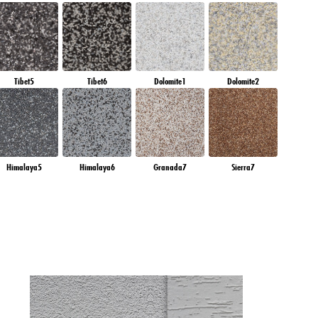
Tibet5
Tibet6
Dolomite1
Dolomite2
Himalaya5
Himalaya6
Granada7
Sierra7