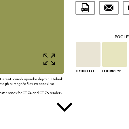
POGLEJ
CEYLON1 CY1
CEYLON2 CY2
 Ceresit. Zaradi uporabe digitalnih tehnik
to jih ni mogoče šteti za zanesljivo
laster bases for CT 74 and CT 76 renders.