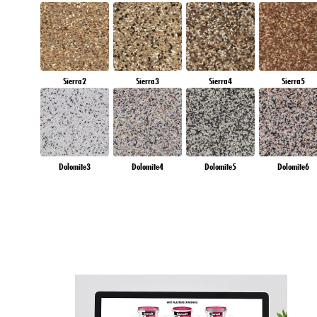
Sierra2
Sierra3
Sierra4
Sierra5
Dolomite3
Dolomite4
Dolomite5
Dolomite6