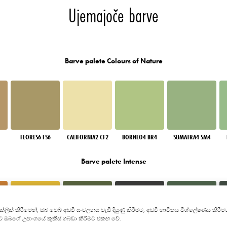
Ujemajoče barve
Barve palete Colours of Nature
FLORES6 FS6
CALIFORNIA2 CF2
BORNEO4 BR4
SUMATRA4 SM4
Barve palete Intense
න" ක්ලික් කිරීමෙන්, ඔබ වෙබ් අඩවි සංචලනය වැඩි දියුණු කිරීමට, අඩවි භාවිතය විශ්ලේෂණය 
මට ඔබගේ උපාංගයේ කුකීස් ගබඩා කිරීමට එකඟ වේ.