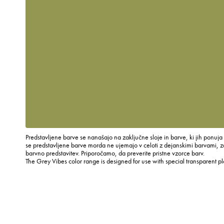
Predstavljene barve se nanašajo na zaključne sloje in barve, ki jih ponuja
se predstavljene barve morda ne ujemajo v celoti z dejanskimi barvami, za
barvno predstavitev. Priporočamo, da preverite pristne vzorce barv.
The Grey Vibes color range is designed for use with special transparent p