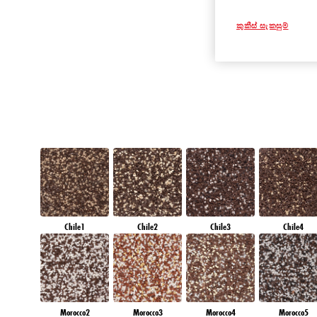
AMBER ISLAN
කුකීස් සැකසුම්
Chile1
Chile2
Chile3
Chile4
Morocco2
Morocco3
Morocco4
Morocco5