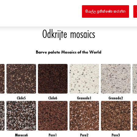
D
AMBER JEWEL
EMERALD PARK
DIAMOND EVENING
EMERALD FIELD
E
සියල්ල ප්‍රතික්ෂේප කරන්න
Odkrijte mosaics
Barve palete Mosaics of the World
Chile5
Chile6
Granada1
Granada2
Morocco6
Peru1
Peru2
Peru3