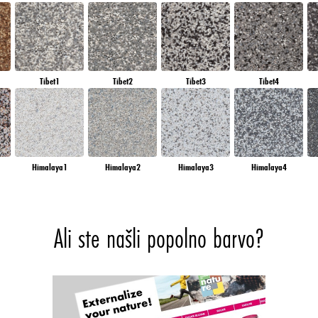
Tibet1
Tibet2
Tibet3
Tibet4
Himalaya1
Himalaya2
Himalaya3
Himalaya4
Ali ste našli popolno barvo?