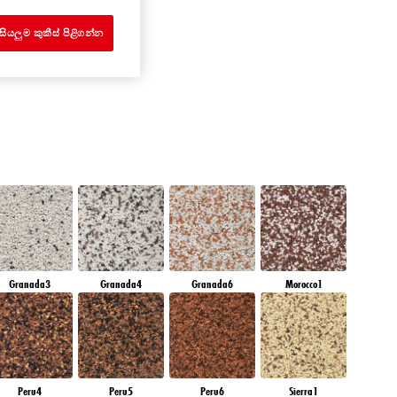
MERALD GARDEN
සියලුම කුකීස් පිළිගන්න
Granada3
Granada4
Granada6
Morocco1
Peru4
Peru5
Peru6
Sierra1