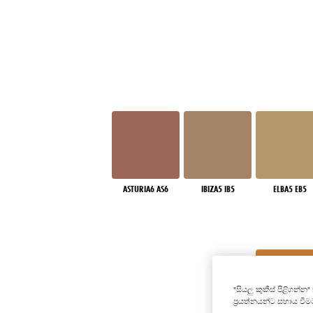
ASTURIA6 AS6
IBIZA5 IB5
ELBA5 EB5
"සියලු කුකීස් පිළිගන්
ප්‍රයත්නයන්ට සහාය වී