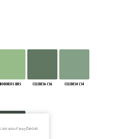
BORNEO5 BR5
CELEBES6 CS6
CELEBES4 CS4
කිරීමට සහ අපගේ අලෙවිකරණ