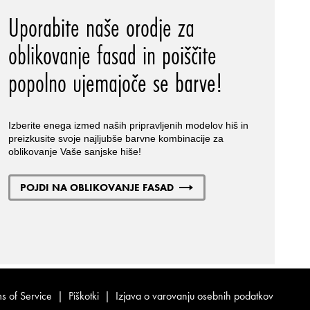
Uporabite naše orodje za
oblikovanje fasad in poiščite
popolno ujemajoče se barve!
Izberite enega izmed naših pripravljenih modelov hiš in
preizkusite svoje najljubše barvne kombinacije za
oblikovanje Vaše sanjske hiše!
POJDI NA OBLIKOVANJE FASAD
s of Service
|
Piškotki
|
Izjava o varovanju osebnih podatkov