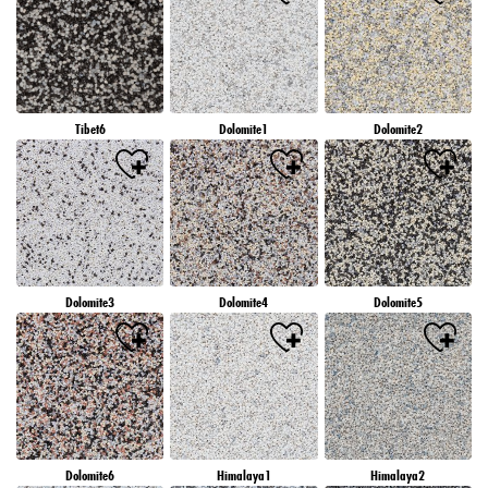
Tibet6
Dolomite1
Dolomite2
Dolomite3
Dolomite4
Dolomite5
Dolomite6
Himalaya1
Himalaya2