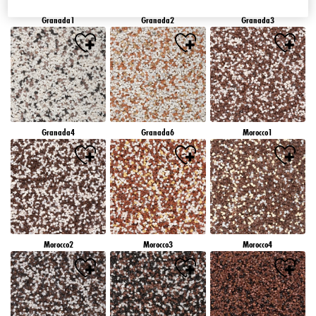
Granada1
Granada2
Granada3
Granada4
Granada6
Morocco1
Morocco2
Morocco3
Morocco4