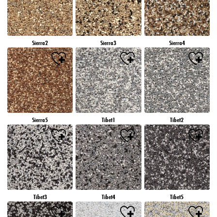
Sierra2
Sierra3
Sierra4
Sierra5
Tibet1
Tibet2
Tibet3
Tibet4
Tibet5