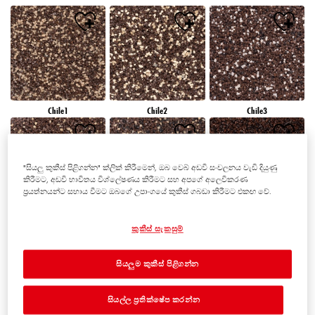
Chile1
Chile2
Chile3
"සියලු කුකීස් පිළිගන්න" ක්ලික් කිරීමෙන්, ඔබ වෙබ් අඩවි සංචලනය වැඩි දියුණු
කිරීමට, අඩවි භාවිතය විශ්ලේෂණය කිරීමට සහ අපගේ අලෙවිකරණ
ප්‍රයත්නයන්ට සහාය වීමට ඔබගේ උපාංගයේ කුකීස් ගබඩා කිරීමට එකඟ වේ.
Chile4
Chile5
Chile6
කුකීස් සැකසුම්
සියලුම කුකීස් පිළිගන්න
සියල්ල ප්‍රතික්ෂේප කරන්න