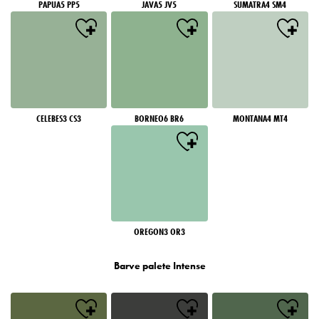
PAPUA5 PP5
JAVA5 JV5
SUMATRA4 SM4
CELEBES3 CS3
BORNEO6 BR6
MONTANA4 MT4
OREGON3 OR3
Barve palete Intense