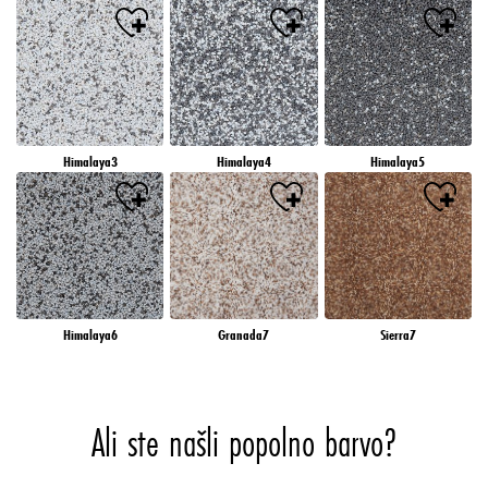
Himalaya3
Himalaya4
Himalaya5
Himalaya6
Granada7
Sierra7
Ali ste našli popolno barvo?