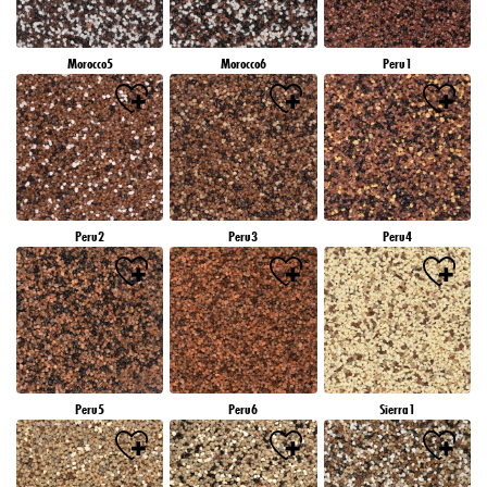
Morocco5
Morocco6
Peru1
Peru2
Peru3
Peru4
Peru5
Peru6
Sierra1