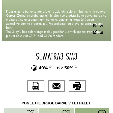
Predstavljene barve se nanašajo na zaključne sloje in barve, ki jih ponuja
Ceresit. Zaradi uporabe digitalnih tehnik se predstavljene barve morda ne
ujemajo v celoti z dejanskimi barvami, zato jih ni mogoče šteti za
zanesljivo barvno predstavitev. Priporočamo, da preverite pristne vzorce
barv.
The Grey Vibes color range is designed for use with special transparent
plaster bases for CT 74 and CT 76 renders.
SUMATRA3 SM3
49%
50%
POGLEJTE DRUGE BARVE V TEJ PALETI